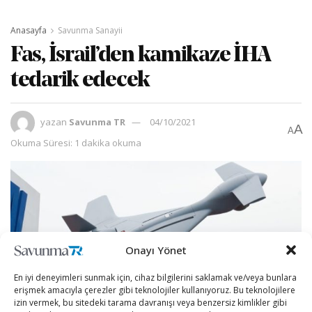
Anasayfa
Savunma Sanayii
Fas, İsrail’den kamikaze İHA
tedarik edecek
yazan
Savunma TR
04/10/2021
A
A
Okuma Süresi: 1 dakika okuma
Onayı Yönet
En iyi deneyimleri sunmak için, cihaz bilgilerini saklamak ve/veya bunlara
erişmek amacıyla çerezler gibi teknolojiler kullanıyoruz. Bu teknolojilere
izin vermek, bu sitedeki tarama davranışı veya benzersiz kimlikler gibi