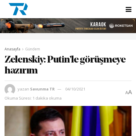
Anasayfa
Gündem
Zelenskiy: Putin’le görüşmeye
hazırım
yazan
Savunma TR
04/10/2021
A
A
Okuma Süresi: 1 dakika okuma