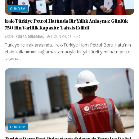
GÜNDEM
Irak-Türkiye Petrol Hattında Bir Yıllık Anlaşma: Günlük
750 Bin Varillik Kapasite Tahsis Edildi
YAZAN
KÜBRA DEMIRBAŞ
6 GÜN ÖNCE
0
Türkiye ile Irak arasında, Irak-Türkiye Ham Petrol Boru Hattı'nın
etkin kullanımını sağlamak amacıyla bir yıl süreli yeni ham petrol
taşıma...
GÜNDEM