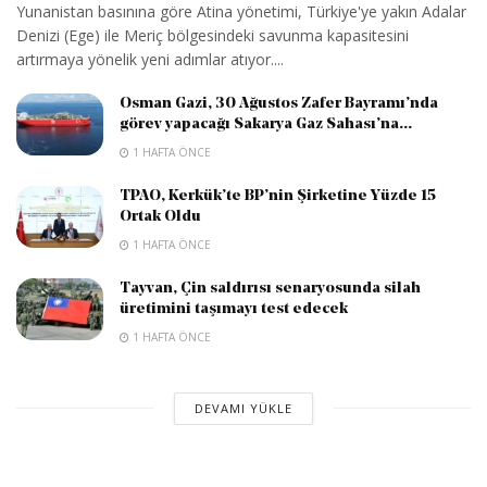
Yunanistan basınına göre Atina yönetimi, Türkiye'ye yakın Adalar
Denizi (Ege) ile Meriç bölgesindeki savunma kapasitesini
artırmaya yönelik yeni adımlar atıyor....
Osman Gazi, 30 Ağustos Zafer Bayramı’nda
görev yapacağı Sakarya Gaz Sahası’na...
1 HAFTA ÖNCE
TPAO, Kerkük’te BP’nin Şirketine Yüzde 15
Ortak Oldu
1 HAFTA ÖNCE
Tayvan, Çin saldırısı senaryosunda silah
üretimini taşımayı test edecek
1 HAFTA ÖNCE
DEVAMI YÜKLE