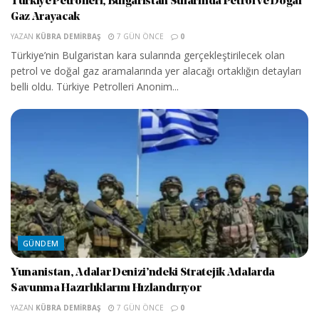
Türkiye Petrolleri, Bulgaristan Sularında Petrol ve Doğal
Gaz Arayacak
YAZAN
KÜBRA DEMIRBAŞ
7 GÜN ÖNCE
0
Türkiye’nin Bulgaristan kara sularında gerçekleştirilecek olan
petrol ve doğal gaz aramalarında yer alacağı ortaklığın detayları
belli oldu. Türkiye Petrolleri Anonim...
GÜNDEM
Yunanistan, Adalar Denizi’ndeki Stratejik Adalarda
Savunma Hazırlıklarını Hızlandırıyor
YAZAN
KÜBRA DEMIRBAŞ
7 GÜN ÖNCE
0