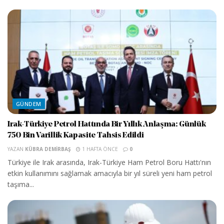
GÜNDEM
Irak-Türkiye Petrol Hattında Bir Yıllık Anlaşma: Günlük
750 Bin Varillik Kapasite Tahsis Edildi
YAZAN
KÜBRA DEMIRBAŞ
1 HAFTA ÖNCE
0
Türkiye ile Irak arasında, Irak-Türkiye Ham Petrol Boru Hattı'nın
etkin kullanımını sağlamak amacıyla bir yıl süreli yeni ham petrol
taşıma...