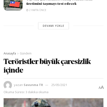
üretimini taşımayı test edecek
2 HAFTA ÖNCE
DEVAMI YÜKLE
Anasayfa
Gündem
Teröristler büyük çaresizlik
içinde
yazan
Savunma TR
25/05/2021
A
A
Okuma Süresi: 3 dakika okuma