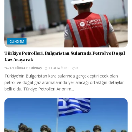
GÜNDEM
Türkiye Petrolleri, Bulgaristan Sularında Petrol ve Doğal
Gaz Arayacak
YAZAN
KÜBRA DEMIRBAŞ
1 HAFTA ÖNCE
0
Türkiye’nin Bulgaristan kara sularında gerçekleştirilecek olan
petrol ve doğal gaz aramalarında yer alacağı ortaklığın detayları
belli oldu. Türkiye Petrolleri Anonim...