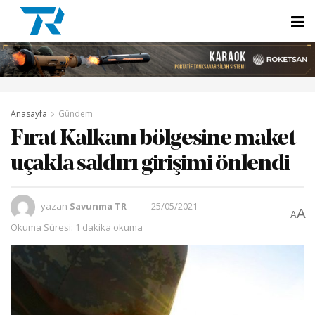
Anasayfa
Gündem
Fırat Kalkanı bölgesine maket
uçakla saldırı girişimi önlendi
yazan
Savunma TR
25/05/2021
A
A
Okuma Süresi: 1 dakika okuma