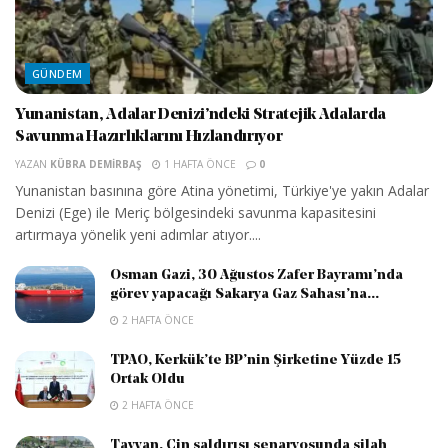
GÜNDEM
Yunanistan, Adalar Denizi’ndeki Stratejik Adalarda
Savunma Hazırlıklarını Hızlandırıyor
YAZAN
KÜBRA DEMIRBAŞ
1 HAFTA ÖNCE
0
Yunanistan basınına göre Atina yönetimi, Türkiye'ye yakın Adalar
Denizi (Ege) ile Meriç bölgesindeki savunma kapasitesini
artırmaya yönelik yeni adımlar atıyor....
Osman Gazi, 30 Ağustos Zafer Bayramı’nda
görev yapacağı Sakarya Gaz Sahası’na...
2 HAFTA ÖNCE
TPAO, Kerkük’te BP’nin Şirketine Yüzde 15
Ortak Oldu
2 HAFTA ÖNCE
Tayvan, Çin saldırısı senaryosunda silah