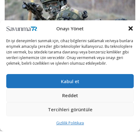
Onayı Yönet
En iyi deneyimleri sunmak için, cihaz bilgilerini saklamak ve/veya bunlara
erişmek amacıyla çerezler gibi teknolojiler kullanıyoruz. Bu teknolojilere
izin vermek, bu sitedeki tarama davranışı veya benzersiz kimlikler gibi
verileri işlememize izin verecektir. Onay vermemek veya onayı geri
çekmek, belirli özellikleri ve işlevleri olumsuz etkileyebilir.
Son yıllarda terörle mücale kapsamında yürütülen
operasyonlar sonucu ağır darbeler alan terör örgütü PKK
Kabul et
için büyük son yaklaşıyor.
Reddet
İçişleri Bakanlığı kaynaklarından alınan bilgiye göre,
Tercihleri görüntüle
güvenlik güçlerinin son dönemlerde gerçekleştirdiği
operasyonlarda çok sayıda teröristin etkisiz hale getirilmesi
Gizlilik Politikası
sonucu bölücü terör örgütü PKK’da panik havası sürüyor.
Jandarma Özel Harekat (JÖH) ve Polis Özel