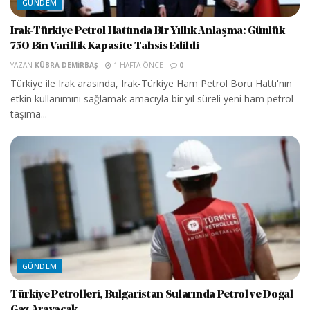
GÜNDEM
Irak-Türkiye Petrol Hattında Bir Yıllık Anlaşma: Günlük
750 Bin Varillik Kapasite Tahsis Edildi
YAZAN
KÜBRA DEMIRBAŞ
1 HAFTA ÖNCE
0
Türkiye ile Irak arasında, Irak-Türkiye Ham Petrol Boru Hattı'nın
etkin kullanımını sağlamak amacıyla bir yıl süreli yeni ham petrol
taşıma...
GÜNDEM
Türkiye Petrolleri, Bulgaristan Sularında Petrol ve Doğal
Gaz Arayacak