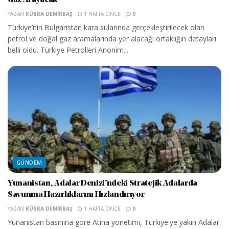
YAZAN
KÜBRA DEMIRBAŞ
1 HAFTA ÖNCE
0
Türkiye’nin Bulgaristan kara sularında gerçekleştirilecek olan
petrol ve doğal gaz aramalarında yer alacağı ortaklığın detayları
belli oldu. Türkiye Petrolleri Anonim...
GÜNDEM
Yunanistan, Adalar Denizi’ndeki Stratejik Adalarda
Savunma Hazırlıklarını Hızlandırıyor
YAZAN
KÜBRA DEMIRBAŞ
1 HAFTA ÖNCE
0
Yunanistan basınına göre Atina yönetimi, Türkiye'ye yakın Adalar