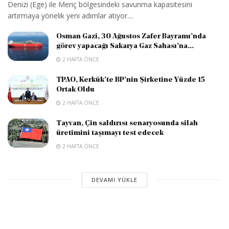
Denizi (Ege) ile Meriç bölgesindeki savunma kapasitesini
artırmaya yönelik yeni adımlar atıyor....
Osman Gazi, 30 Ağustos Zafer Bayramı’nda
görev yapacağı Sakarya Gaz Sahası’na...
2 HAFTA ÖNCE
TPAO, Kerkük’te BP’nin Şirketine Yüzde 15
Ortak Oldu
2 HAFTA ÖNCE
Tayvan, Çin saldırısı senaryosunda silah
üretimini taşımayı test edecek
2 HAFTA ÖNCE
DEVAMI YÜKLE