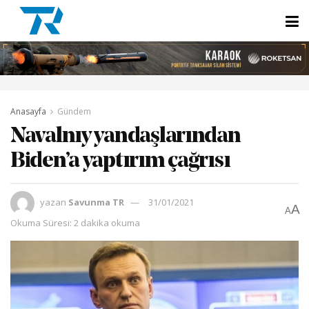
Anasayfa
Gündem
Navalnıy yandaşlarından
Biden’a yaptırım çağrısı
yazan
Savunma TR
31/01/2021
A
A
Okuma Süresi: 2 dakika okuma