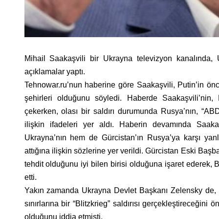
Mihail Saakaşvili bir Ukrayna televizyon kanalında, 
açıklamalar yaptı.
Tehnowar.ru’nun haberine göre Saakaşvili, Putin’in ön
şehirleri olduğunu söyledi. Haberde Saakaşvili’nin,
çekerken, olası bir saldırı durumunda Rusya’nın, “AB
ilişkin ifadeleri yer aldı. Haberin devamında Saa
Ukrayna’nın hem de Gürcistan’ın Rusya’ya karşı yanl
attığına ilişkin sözlerine yer verildi. Gürcistan Eski Ba
tehdit olduğunu iyi bilen birisi olduğuna işaret ederek,
etti.
Yakın zamanda Ukrayna Devlet Başkanı Zelensky de, 
sınırlarına bir “Blitzkrieg” saldırısı gerçekleştireceği
olduğunu iddia etmişti.