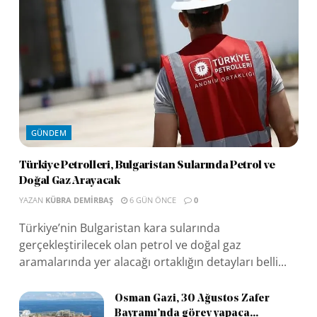
GÜNDEM
Türkiye Petrolleri, Bulgaristan Sularında Petrol ve
Doğal Gaz Arayacak
YAZAN
KÜBRA DEMIRBAŞ
6 GÜN ÖNCE
0
Türkiye’nin Bulgaristan kara sularında
gerçekleştirilecek olan petrol ve doğal gaz
aramalarında yer alacağı ortaklığın detayları belli...
Osman Gazi, 30 Ağustos Zafer
Bayramı’nda görev yapaca...