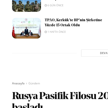
6 GÜN ÖNCE
TPAO, Kerkük’te BP’nin Şirketine
Yüzde 15 Ortak Oldu
1 HAFTA ÖNCE
DEVA
Anasayfa
Gündem
Rusya Pasifik Filosu 2