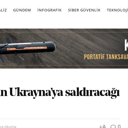
LIZ
GÜNDEM
İNFOGRAFIK
SIBER GÜVENLIK
TEKNOLOJ
ın Ukrayna’ya saldıracağı
0
A
ika okuma
A