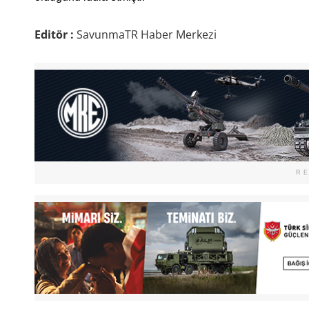
Editör :
SavunmaTR Haber Merkezi
R