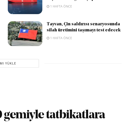
1 HAFTA ÖNCE
Tayvan, Çin saldırısı senaryosunda
silah üretimini taşımayı test edecek
1 HAFTA ÖNCE
MI YÜKLE
0 gemiyle tatbikatlara