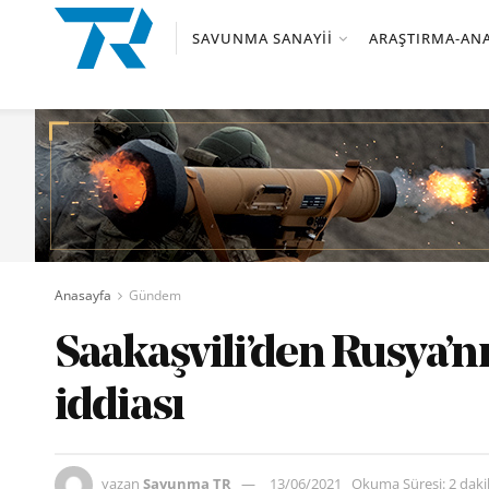
SAVUNMA SANAYII
ARAŞTIRMA-ANA
Anasayfa
Gündem
Saakaşvili’den Rusya’n
iddiası
yazan
Savunma TR
13/06/2021
Okuma Süresi: 2 dak