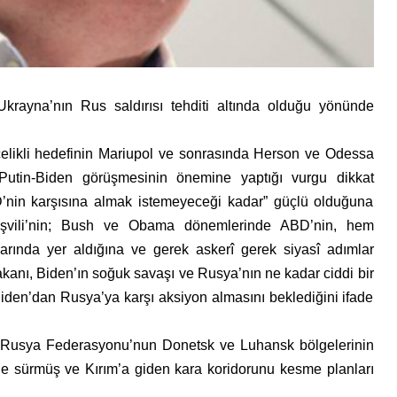
Ukrayna’nın Rus saldırısı tehditi altında olduğu yönünde
celikli hedefinin Mariupol ve sonrasında Herson ve Odessa
 Putin-Biden görüşmesinin önemine yaptığı vurgu dikkat
D’nin karşısına almak istemeyeceği kadar” güçlü olduğuna
kaşvili’nin; Bush ve Obama dönemlerinde ABD’nin, hem
arında yer aldığına ve gerek askerî gerek siyasî adımlar
şbakanı, Biden’ın soğuk savaşı ve Rusya’nın ne kadar ciddi bir
 Biden’dan Rusya’ya karşı aksiyon almasını beklediğini ifade
Rusya Federasyonu’nun Donetsk ve Luhansk bölgelerinin
ni öne sürmüş ve Kırım’a giden kara koridorunu kesme planları