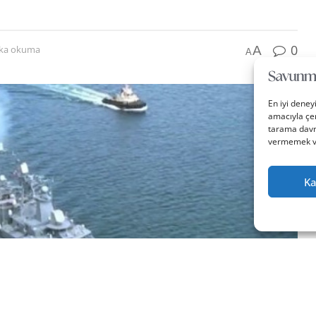
0
A
ika okuma
A
En iyi deney
amacıyla çer
tarama davra
vermemek vey
Ka