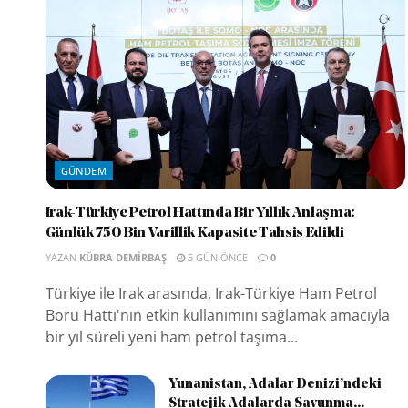
GÜNDEM
Irak-Türkiye Petrol Hattında Bir Yıllık Anlaşma:
Günlük 750 Bin Varillik Kapasite Tahsis Edildi
YAZAN
KÜBRA DEMIRBAŞ
5 GÜN ÖNCE
0
Türkiye ile Irak arasında, Irak-Türkiye Ham Petrol
Boru Hattı'nın etkin kullanımını sağlamak amacıyla
bir yıl süreli yeni ham petrol taşıma...
Yunanistan, Adalar Denizi’ndeki
Stratejik Adalarda Savunma...