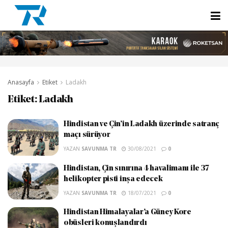
Anasayfa
Etiket
Ladakh
Etiket:
Ladakh
Hindistan ve Çin’in Ladakh üzerinde satranç
maçı sürüyor
YAZAN
SAVUNMA TR
30/08/2021
0
Hindistan, Çin sınırına 4 havalimanı ile 37
helikopter pisti inşa edecek
YAZAN
SAVUNMA TR
18/07/2021
0
Hindistan Himalayalar’a Güney Kore
obüsleri konuşlandırdı