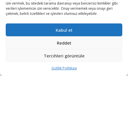
izin vermek, bu sitedeki tarama davranışı veya benzersiz kimlikler gibi
verileri işlememize izin verecektir. Onay vermemek veya onayı geri
çekmek, belirli özellikleri ve işlevleri olumsuz etkileyebilir.
Kabul et
Reddet
Tercihleri görüntüle
Gizlilik Politikası
“Etkin, Güvenilir, Haberdar”
+90 530 308 17 96
iletisim@savunmatr.com