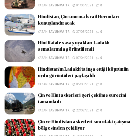
YAZAN
SAVUNMA TR
01/06/2021
0
Hindistan, Çin sınırına İsrail Heronları
konuşlandıracak
YAZAN
SAVUNMA TR
27/05/2021
0
Hint Rafale savaş uçakları Ladakh
semalarında görüntülendi
YAZAN
SAVUNMA TR
07/04/2021
0
Hindistan’ın Ladakh’ta inşa ettiği köprünün
uydu görüntüleri paylaşıldı
YAZAN
SAVUNMA TR
05/03/2021
0
Çin ve Hint askerleri geri çekilme sürecini
tamamladı
YAZAN
SAVUNMA TR
22/02/2021
0
Çin ve Hindistan askerleri sınırdaki çatışma
bölgesinden çekiliyor