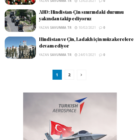
YAZAN
SAVUNMA TR
12/02/2021
0
ABD: Hindistan-Çin sınırındaki durumu
yakından takip ediyoruz
YAZAN
SAVUNMA TR
10/02/2021
0
Hindistan ve Çin, Ladakh için müzakerelere
devam ediyor
YAZAN
SAVUNMA TR
24/01/2021
0
1
2